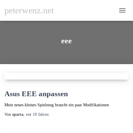
peterwenz.net
NAVI
UMSC
eee
Asus EEE anpassen
Mein neues kleines Spielzeug braucht ein paar Modifikationen
Von
sparta
, vor
18 Jahren