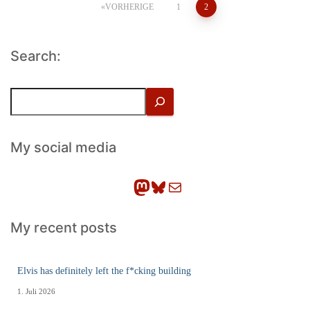
Seitennummerierung
VORHERIGE
1
2
der
Search:
Beiträge
S
u
c
h
My social media
e
n
Mastodon
Bluesky
E-Mail
My recent posts
Elvis has definitely left the f*cking building
1. Juli 2026