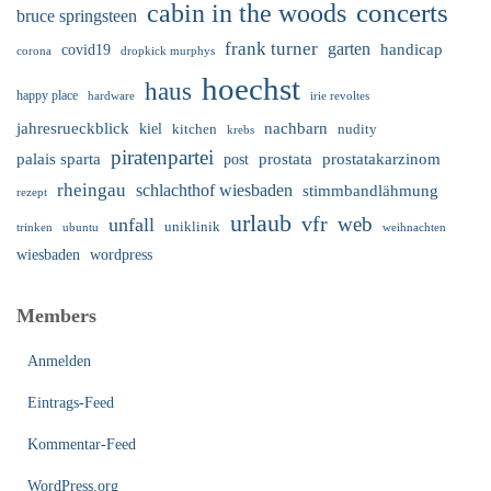
cabin in the woods
concerts
bruce springsteen
frank turner
garten
handicap
covid19
corona
dropkick murphys
hoechst
haus
happy place
irie revoltes
hardware
nachbarn
jahresrueckblick
kiel
nudity
kitchen
krebs
piratenpartei
palais sparta
prostata
prostatakarzinom
post
rheingau
schlachthof wiesbaden
stimmbandlähmung
rezept
urlaub
vfr
web
unfall
uniklinik
trinken
ubuntu
weihnachten
wiesbaden
wordpress
Members
Anmelden
Eintrags-Feed
Kommentar-Feed
WordPress.org