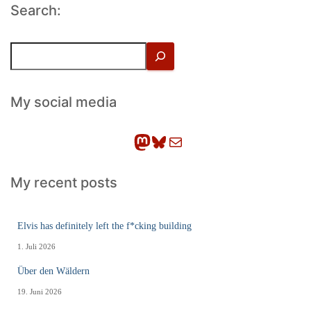
Search:
S
u
c
h
My social media
e
n
Mastodon
Bluesky
E-Mail
My recent posts
Elvis has definitely left the f*cking building
1. Juli 2026
Über den Wäldern
19. Juni 2026