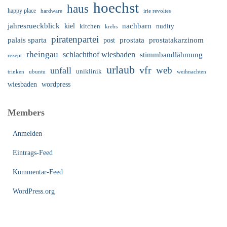
hoechst
haus
happy place
irie revoltes
hardware
nachbarn
jahresrueckblick
kiel
nudity
kitchen
krebs
piratenpartei
palais sparta
prostata
prostatakarzinom
post
rheingau
schlachthof wiesbaden
stimmbandlähmung
rezept
urlaub
vfr
web
unfall
uniklinik
trinken
ubuntu
weihnachten
wiesbaden
wordpress
Members
Anmelden
Eintrags-Feed
Kommentar-Feed
WordPress.org