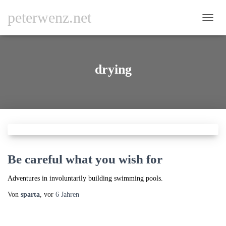
peterwenz.net
NAVI
UMSC
drying
Be careful what you wish for
Adventures in involuntarily building swimming pools.
Von
sparta
, vor
6 Jahren