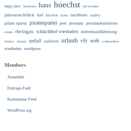
hoechst
haus
happy place
irie revoltes
hardware
nachbarn
jahresrueckblick
kiel
nudity
kitchen
krebs
piratenpartei
palais sparta
prostata
prostatakarzinom
post
rheingau
schlachthof wiesbaden
stimmbandlähmung
rezept
urlaub
vfr
web
unfall
uniklinik
trinken
ubuntu
weihnachten
wiesbaden
wordpress
Members
Anmelden
Eintrags-Feed
Kommentar-Feed
WordPress.org