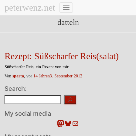
peterwenz.net
Navigation
umschalten
datteln
Rezept: Süßscharfer Reis(salat)
Süßscharfer Reis, ein Rezept von mir
Von
sparta
, vor
14 Jahren
3. September 2012
Search:
Suchen
My social media
Mastodon
Bluesky
E-Mail