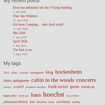
My recent posts
Elvis has definitely left the f*cking building
1. Juli 2026
Über den Wäldern
19. Juni 2026
Ich hasse Camping… oder doch nicht?
11. Juni 2026
Mai 2026
5. Juni 2026
April 2026
3. Mai 2026
The heat is on
7. April 2026
My tags
bockenheim
blog
bartagame
2010
ausfahrt
afrika
cabin in the woods
concerts
bruce springsteen
frank turner
garten
handicap
covid19
corona
dropkick murphys
hoechst
haus
happy place
irie revoltes
hardware
nachbarn
jahresrueckblick
kiel
nudity
kitchen
krebs