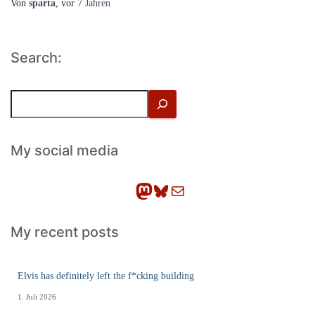
Von
sparta
, vor
7 Jahren
Search:
S
u
c
h
My social media
e
n
Mastodon
Bluesky
E-Mail
My recent posts
Elvis has definitely left the f*cking building
1. Juli 2026