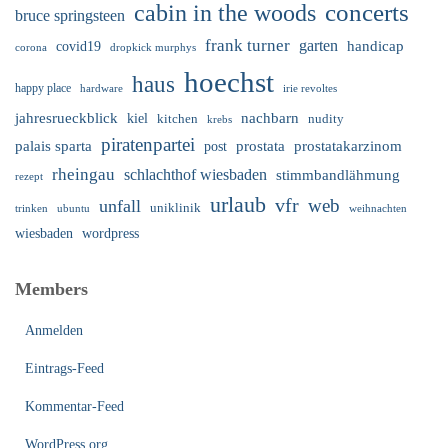
cabin in the woods
concerts
bruce springsteen
frank turner
garten
handicap
covid19
corona
dropkick murphys
hoechst
haus
happy place
irie revoltes
hardware
nachbarn
jahresrueckblick
kiel
nudity
kitchen
krebs
piratenpartei
palais sparta
prostata
prostatakarzinom
post
rheingau
schlachthof wiesbaden
stimmbandlähmung
rezept
urlaub
vfr
web
unfall
uniklinik
trinken
ubuntu
weihnachten
wiesbaden
wordpress
Members
Anmelden
Eintrags-Feed
Kommentar-Feed
WordPress.org