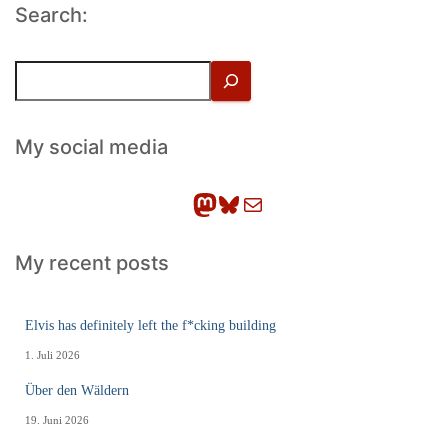
Search:
S
u
c
h
My social media
e
n
Mastodon
Bluesky
E-Mail
My recent posts
Elvis has definitely left the f*cking building
1. Juli 2026
Über den Wäldern
19. Juni 2026