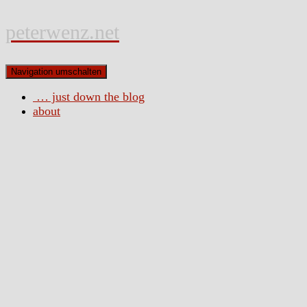
peterwenz.net
Navigation umschalten
… just down the blog
about