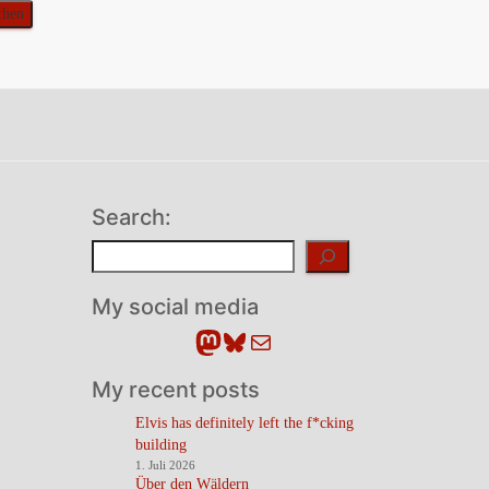
Search:
Suchen
My social media
Mastodon
Bluesky
E-Mail
My recent posts
Elvis has definitely left the f*cking
building
1. Juli 2026
Über den Wäldern