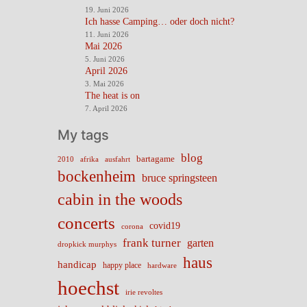
19. Juni 2026
Ich hasse Camping… oder doch nicht?
11. Juni 2026
Mai 2026
5. Juni 2026
April 2026
3. Mai 2026
The heat is on
7. April 2026
My tags
blog
bartagame
2010
ausfahrt
afrika
bockenheim
bruce springsteen
cabin in the woods
concerts
covid19
corona
frank turner
garten
dropkick murphys
haus
handicap
happy place
hardware
hoechst
irie revoltes