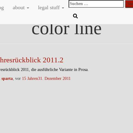
Suchen
og
about
legal stuff
nach:
color line
ahresrückblick 2011.2
resrückblick 2011, die ausführliche Variante in Prosa.
n
sparta
, vor
15 Jahren
31. Dezember 2011