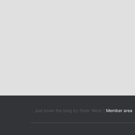
... just down the blog by Peter Wenz |
Member area