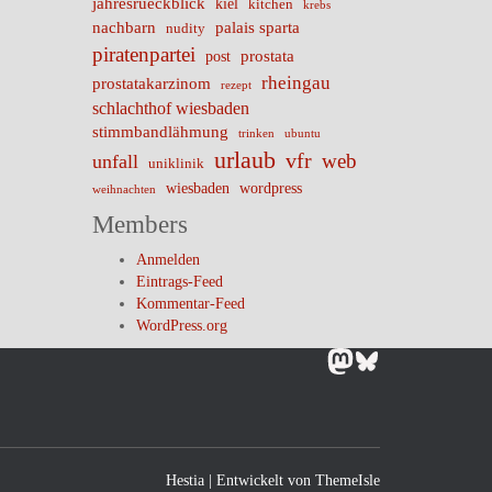
jahresrueckblick
kiel
kitchen
krebs
nachbarn
palais sparta
nudity
piratenpartei
prostata
post
rheingau
prostatakarzinom
rezept
schlachthof wiesbaden
stimmbandlähmung
trinken
ubuntu
urlaub
vfr
web
unfall
uniklinik
wiesbaden
wordpress
weihnachten
Members
Anmelden
Eintrags-Feed
Kommentar-Feed
WordPress.org
Mastodon
Bluesky
Hestia | Entwickelt von
ThemeIsle