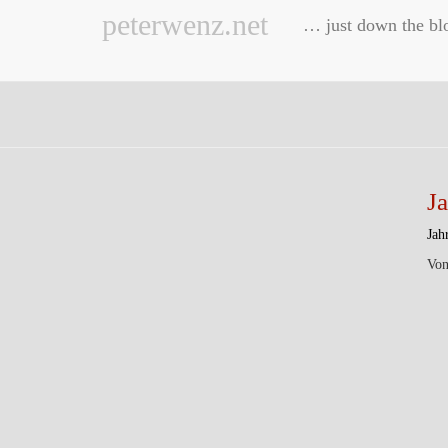
peterwenz.net
… just down the bl
J
Jah
Vo