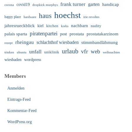
frank turner
garten
handicap
covid19
corona
dropkick murphys
hoechst
haus
happy place
irie revoltes
hardware
nachbarn
jahresrueckblick
kiel
nudity
kitchen
krebs
piratenpartei
palais sparta
prostata
prostatakarzinom
post
rheingau
schlachthof wiesbaden
stimmbandlähmung
rezept
urlaub
vfr
web
unfall
uniklinik
trinken
ubuntu
weihnachten
wiesbaden
wordpress
Members
Anmelden
Eintrags-Feed
Kommentar-Feed
WordPress.org