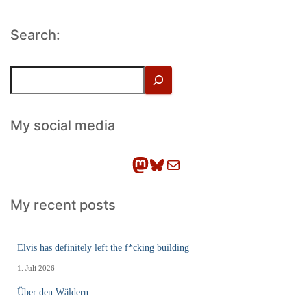
Search:
S
u
c
h
My social media
e
n
Mastodon
Bluesky
E-Mail
My recent posts
Elvis has definitely left the f*cking building
1. Juli 2026
Über den Wäldern