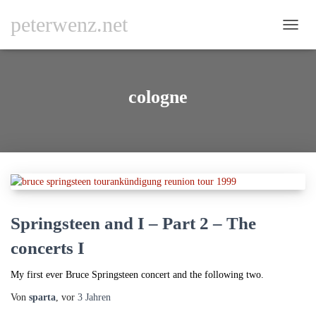
peterwenz.net
NAVI
UMSC
cologne
Springsteen and I – Part 2 – The
concerts I
My first ever Bruce Springsteen concert and the following two.
Von
sparta
, vor
3 Jahren