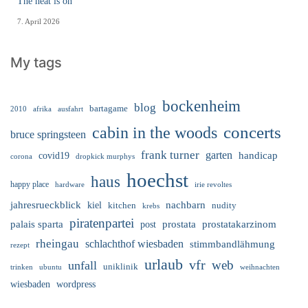
The heat is on
7. April 2026
My tags
bockenheim
blog
bartagame
2010
ausfahrt
afrika
cabin in the woods
concerts
bruce springsteen
frank turner
garten
handicap
covid19
corona
dropkick murphys
hoechst
haus
happy place
irie revoltes
hardware
nachbarn
jahresrueckblick
kiel
nudity
kitchen
krebs
piratenpartei
palais sparta
prostata
prostatakarzinom
post
rheingau
schlachthof wiesbaden
stimmbandlähmung
rezept
urlaub
vfr
web
unfall
uniklinik
trinken
ubuntu
weihnachten
wiesbaden
wordpress