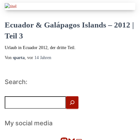
Ecuador & Galápagos Islands – 2012 |
Teil 3
Urlaub in Ecuador 2012, der dritte Teil.
Von
sparta
, vor
14 Jahren
Search:
S
u
c
h
My social media
e
n