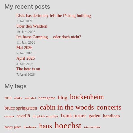
My recent posts
Elvis has definitely left the f*cking building
1. Juli 2026
Über den Wäldern
19. Juni 2026
Ich hasse Camping… oder doch nicht?
11. Juni 2026
Mai 2026
5. Juni 2026
April 2026
3. Mai 2026
The heat is on
7. April 2026
My tags
bockenheim
blog
bartagame
2010
ausfahrt
afrika
cabin in the woods
concerts
bruce springsteen
frank turner
garten
handicap
covid19
corona
dropkick murphys
hoechst
haus
happy place
irie revoltes
hardware