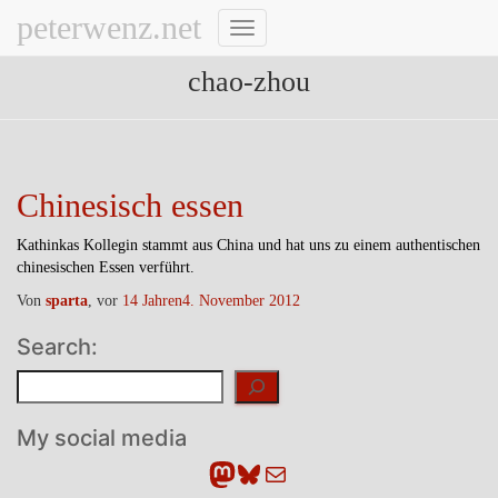
peterwenz.net
Navigation
umschalten
chao-zhou
Chinesisch essen
Kathinkas Kollegin stammt aus China und hat uns zu einem authentischen
chinesischen Essen verführt.
Von
sparta
, vor
14 Jahren
4. November 2012
Search:
Suchen
My social media
Mastodon
Bluesky
E-Mail