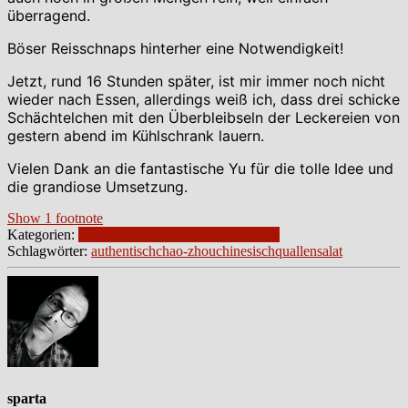
überragend.
Böser Reisschnaps hinterher eine Notwendigkeit!
Jetzt, rund 16 Stunden später, ist mir immer noch nicht
wieder nach Essen, allerdings weiß ich, dass drei schicke
Schächtelchen mit den Überbleibseln der Leckereien von
gestern abend im Kühlschrank lauern.
Vielen Dank an die fantastische Yu für die tolle Idee und
die grandiose Umsetzung.
Show 1 footnote
Kategorien:
blogpost
family
food
frankfurt
friends
Schlagwörter:
authentisch
chao-zhou
chinesisch
quallensalat
sparta