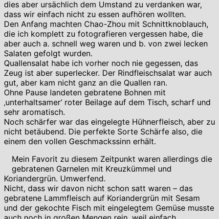
dies aber ursächlich dem Umstand zu verdanken war,
dass wir einfach nicht zu essen aufhören wollten.
Den Anfang machten Chao-Zhou mit Schnittknoblauch,
die ich komplett zu fotografieren vergessen habe, die
aber auch a. schnell weg waren und b. von zwei lecken
Salaten gefolgt wurden.
Quallensalat habe ich vorher noch nie gegessen, das
Zeug ist aber superlecker. Der Rindfleischsalat war auch
gut, aber kam nicht ganz an die Quallen ran.
Ohne Pause landeten gebratene Bohnen mit
‚unterhaltsamer‘ roter Beilage auf dem Tisch, scharf und
sehr aromatisch.
Noch schärfer war das eingelegte Hühnerfleisch, aber zu
nicht betäubend. Die perfekte Sorte Schärfe also, die
einem den vollen Geschmackssinn erhält.
Mein Favorit zu diesem Zeitpunkt waren allerdings die
gebratenen Garnelen mit Kreuzkümmel und
Koriandergrün. Umwerfend.
Nicht, dass wir davon nicht schon satt waren – das
gebratene Lammfleisch auf Koriandergrün mit Sesam
und der gekochte Fisch mit eingelegtem Gemüse musste
auch noch in großen Mengen rein, weil einfach