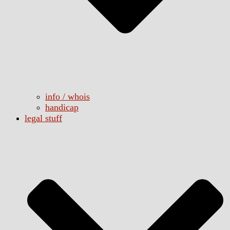
info / whois
handicap
legal stuff