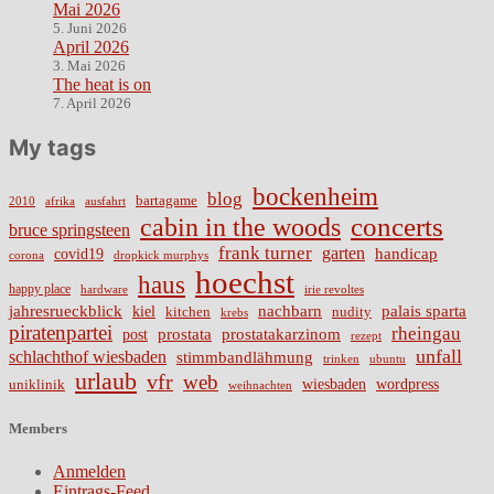
Mai 2026
5. Juni 2026
April 2026
3. Mai 2026
The heat is on
7. April 2026
My tags
bockenheim
blog
bartagame
2010
ausfahrt
afrika
cabin in the woods
concerts
bruce springsteen
frank turner
garten
handicap
covid19
corona
dropkick murphys
hoechst
haus
happy place
irie revoltes
hardware
nachbarn
jahresrueckblick
palais sparta
kiel
nudity
kitchen
krebs
piratenpartei
rheingau
prostata
prostatakarzinom
post
rezept
unfall
schlachthof wiesbaden
stimmbandlähmung
trinken
ubuntu
urlaub
vfr
web
wiesbaden
wordpress
uniklinik
weihnachten
Members
Anmelden
Eintrags-Feed