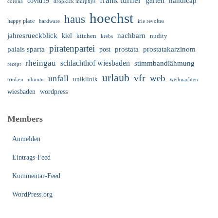
frank turner
garten
handicap
covid19
corona
dropkick murphys
hoechst
haus
happy place
irie revoltes
hardware
nachbarn
jahresrueckblick
kiel
nudity
kitchen
krebs
piratenpartei
palais sparta
prostata
prostatakarzinom
post
rheingau
schlachthof wiesbaden
stimmbandlähmung
rezept
urlaub
vfr
web
unfall
uniklinik
trinken
ubuntu
weihnachten
wiesbaden
wordpress
Members
Anmelden
Eintrags-Feed
Kommentar-Feed
WordPress.org