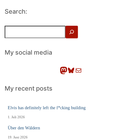
Search:
S
u
c
h
My social media
e
n
Mastodon
Bluesky
E-Mail
My recent posts
Elvis has definitely left the f*cking building
1. Juli 2026
Über den Wäldern
19. Juni 2026