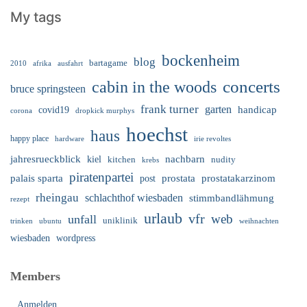
My tags
bockenheim
blog
bartagame
2010
ausfahrt
afrika
cabin in the woods
concerts
bruce springsteen
frank turner
garten
handicap
covid19
corona
dropkick murphys
hoechst
haus
happy place
irie revoltes
hardware
nachbarn
jahresrueckblick
kiel
nudity
kitchen
krebs
piratenpartei
palais sparta
prostata
prostatakarzinom
post
rheingau
schlachthof wiesbaden
stimmbandlähmung
rezept
urlaub
vfr
web
unfall
uniklinik
trinken
ubuntu
weihnachten
wiesbaden
wordpress
Members
Anmelden