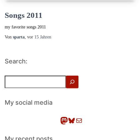
Songs 2011
my favorite songs 2011
Von
sparta
, vor
15 Jahren
Search:
S
u
c
h
My social media
e
n
Mastodon
Bluesky
E-Mail
My recent posts