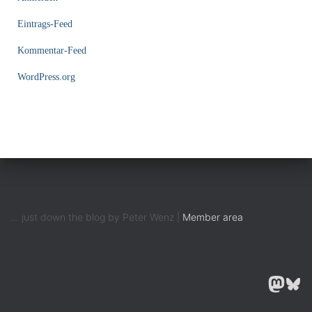
Eintrags-Feed
Kommentar-Feed
WordPress.org
... just down the blog by Peter Wenz |
Member area
MASTODON
BLUESK