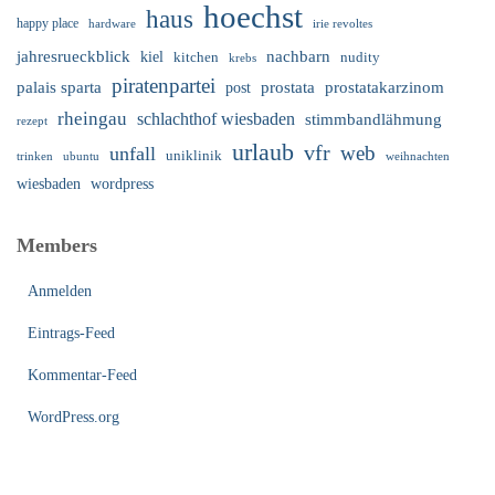
hoechst
haus
happy place
irie revoltes
hardware
nachbarn
jahresrueckblick
kiel
nudity
kitchen
krebs
piratenpartei
palais sparta
prostata
prostatakarzinom
post
rheingau
schlachthof wiesbaden
stimmbandlähmung
rezept
urlaub
vfr
web
unfall
uniklinik
trinken
ubuntu
weihnachten
wiesbaden
wordpress
Members
Anmelden
Eintrags-Feed
Kommentar-Feed
WordPress.org