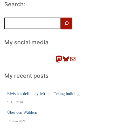
Search:
S
u
c
h
My social media
e
n
Mastodon
Bluesky
E-Mail
My recent posts
Elvis has definitely left the f*cking building
1. Juli 2026
Über den Wäldern
19. Juni 2026