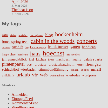
April 2026
3. Mai 2026
The heat is on
7. April 2026
My tags
bockenheim
blog
bartagame
2010
ausfahrt
afrika
cabin in the woods
concerts
bruce springsteen
frank turner
garten
handicap
covid19
corona
dropkick murphys
hoechst
haus
happy place
irie revoltes
hardware
nachbarn
jahresrueckblick
palais sparta
kiel
nudity
kitchen
krebs
piratenpartei
rheingau
prostata
prostatakarzinom
post
rezept
unfall
schlachthof wiesbaden
stimmbandlähmung
trinken
ubuntu
urlaub
vfr
web
wiesbaden
wordpress
uniklinik
weihnachten
Members
Anmelden
Eintrags-Feed
Kommentar-Feed
WordPress.org