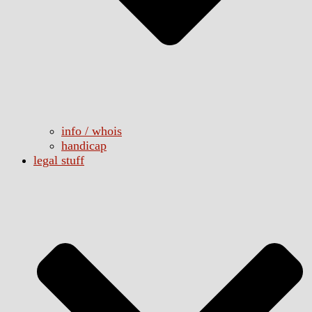
info / whois
handicap
legal stuff