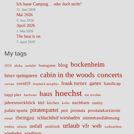
Ich hasse Camping… oder doch nicht?
11. Juni 2026
Mai 2026
5. Juni 2026
April 2026
3. Mai 2026
The heat is on
7. April 2026
My tags
bockenheim
blog
bartagame
2010
ausfahrt
afrika
cabin in the woods
concerts
bruce springsteen
frank turner
garten
handicap
covid19
corona
dropkick murphys
hoechst
haus
happy place
irie revoltes
hardware
nachbarn
jahresrueckblick
kiel
nudity
kitchen
krebs
piratenpartei
palais sparta
prostata
prostatakarzinom
post
rheingau
schlachthof wiesbaden
stimmbandlähmung
rezept
urlaub
vfr
web
unfall
uniklinik
trinken
ubuntu
weihnachten
wiesbaden
wordpress