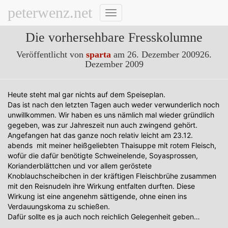
peterwenz.net
Navigation
umschalten
Die vorhersehbare Fresskolumne
Veröffentlicht von
sparta
am
26. Dezember 2009
26.
Dezember 2009
Heute steht mal gar nichts auf dem Speiseplan.
Das ist nach den letzten Tagen auch weder verwunderlich noch
unwillkommen. Wir haben es uns nämlich mal wieder gründlich
gegeben, was zur Jahreszeit nun auch zwingend gehört.
Angefangen hat das ganze noch relativ leicht am 23.12.
abends mit meiner heißgeliebten Thaisuppe mit rotem Fleisch,
wofür die dafür benötigte Schweinelende, Soyasprossen,
Korianderblättchen und vor allem geröstete
Knoblauchscheibchen in der kräftigen Fleischbrühe zusammen
mit den Reisnudeln ihre Wirkung entfalten durften. Diese
Wirkung ist eine angenehm sättigende, ohne einen ins
Verdauungskoma zu schießen.
Dafür sollte es ja auch noch reichlich Gelegenheit geben…