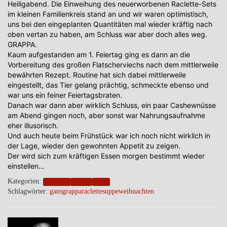
Heiligabend. Die Einweihung des neuerworbenen Raclette-Sets
im kleinen Familienkreis stand an und wir waren optimistisch,
uns bei den eingeplanten Quantitäten mal wieder kräftig nach
oben vertan zu haben, am Schluss war aber doch alles weg.
GRAPPA.
Kaum aufgestanden am 1. Feiertag ging es dann an die
Vorbereitung des großen Flatscherviechs nach dem mittlerweile
bewährten Rezept. Routine hat sich dabei mittlerweile
eingestellt, das Tier gelang prächtig, schmeckte ebenso und
war uns ein feiner Feiertagsbraten.
Danach war dann aber wirklich Schluss, ein paar Cashewnüsse
am Abend gingen noch, aber sonst war Nahrungsaufnahme
eher illusorisch.
Und auch heute beim Frühstück war ich noch nicht wirklich in
der Lage, wieder den gewohnten Appetit zu zeigen.
Der wird sich zum kräftigen Essen morgen bestimmt wieder
einstellen…
Kategorien:
blogpost
family
food
Schlagwörter:
gans
grappa
raclette
suppe
weihnachten