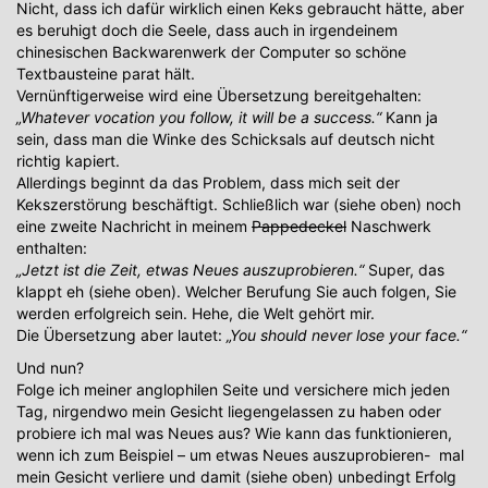
Nicht, dass ich dafür wirklich einen Keks gebraucht hätte, aber
es beruhigt doch die Seele, dass auch in irgendeinem
chinesischen Backwarenwerk der Computer so schöne
Textbausteine parat hält.
Vernünftigerweise wird eine Übersetzung bereitgehalten:
„Whatever vocation you follow, it will be a success.“
Kann ja
sein, dass man die Winke des Schicksals auf deutsch nicht
richtig kapiert.
Allerdings beginnt da das Problem, dass mich seit der
Kekszerstörung beschäftigt. Schließlich war (siehe oben) noch
eine zweite Nachricht in meinem
Pappedeckel
Naschwerk
enthalten:
„Jetzt ist die Zeit, etwas Neues auszuprobieren.“
Super, das
klappt eh (siehe oben). Welcher Berufung Sie auch folgen, Sie
werden erfolgreich sein. Hehe, die Welt gehört mir.
Die Übersetzung aber lautet:
„You should never lose your face.“
Und nun?
Folge ich meiner anglophilen Seite und versichere mich jeden
Tag, nirgendwo mein Gesicht liegengelassen zu haben oder
probiere ich mal was Neues aus? Wie kann das funktionieren,
wenn ich zum Beispiel – um etwas Neues auszuprobieren- mal
mein Gesicht verliere und damit (siehe oben) unbedingt Erfolg