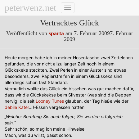
peterwenz.net
Navigation
umschalten
Vertracktes Glück
Veröffentlicht von
sparta
am
7. Februar 2009
7. Februar
2009
Heute morgen habe ich in meiner Hosentasche zwei Zettelchen
gefunden, die vor nicht allzu langer Zeit noch in einem
Glückskeks steckten. Zwei Perlen in einer Auster sind etwas
besonderes, zwei Papierstreifen in einem Glückskeks sind
allerdings schon fast Standard.
Vermutlich wollte das Glück ein bisschen was gut machen dafür,
dass wir die Glückskekse beim S
i
lvester (was sind die Deppen
nervig, die seit
Looney Tunes
glauben, der Tag hieße wie der
debile Kater
…)-Essen vergessen hatten.
„Welcher Berufung Sie auch folgen, Sie werden erfolgreich
sein.“
Sehr schön, so mag ich meine Hinweise.
Mach, was du willst, passt schon.