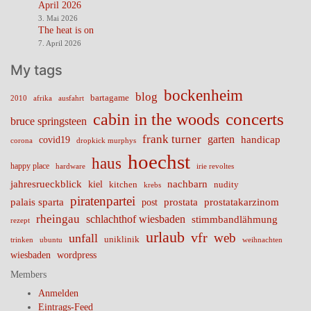
April 2026
3. Mai 2026
The heat is on
7. April 2026
My tags
bockenheim
blog
bartagame
2010
ausfahrt
afrika
cabin in the woods
concerts
bruce springsteen
frank turner
garten
handicap
covid19
corona
dropkick murphys
hoechst
haus
happy place
irie revoltes
hardware
nachbarn
jahresrueckblick
kiel
nudity
kitchen
krebs
piratenpartei
palais sparta
prostata
prostatakarzinom
post
rheingau
schlachthof wiesbaden
stimmbandlähmung
rezept
urlaub
vfr
web
unfall
uniklinik
trinken
ubuntu
weihnachten
wiesbaden
wordpress
Members
Anmelden
Eintrags-Feed