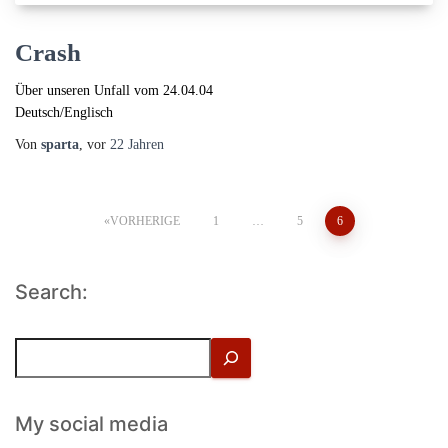
Crash
Über unseren Unfall vom 24.04.04
Deutsch/Englisch
Von
sparta
, vor
22 Jahren
Seitennummerierung
VORHERIGE
1
…
5
6
der
Search:
Beiträge
S
u
c
h
My social media
e