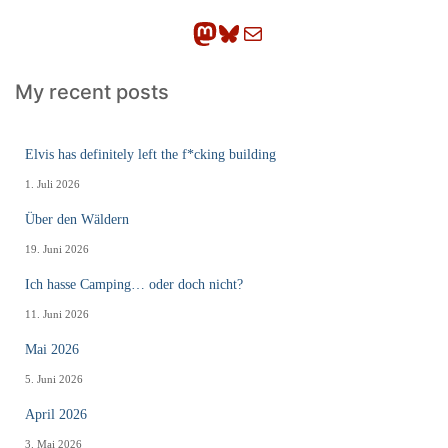
n
Mastodon
Bluesky
E-Mail
My recent posts
Elvis has definitely left the f*cking building
1. Juli 2026
Über den Wäldern
19. Juni 2026
Ich hasse Camping… oder doch nicht?
11. Juni 2026
Mai 2026
5. Juni 2026
April 2026
3. Mai 2026