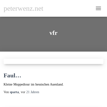
peterwenz.net
NAVI
UMSC
vfr
Faul…
Kleine Moppedtour im hessischen Auenland.
Von
sparta
, vor
21 Jahren