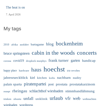
The heat is on
7. April 2026
My tags
bockenheim
blog
bartagame
2010
ausfahrt
afrika
cabin in the woods
concerts
bruce springsteen
frank turner
garten
handicap
covid19
corona
dropkick murphys
hoechst
haus
happy place
irie revoltes
hardware
nachbarn
jahresrueckblick
kiel
nudity
kitchen
krebs
piratenpartei
palais sparta
prostata
prostatakarzinom
post
rheingau
schlachthof wiesbaden
stimmbandlähmung
rezept
urlaub
vfr
web
unfall
uniklinik
trinken
ubuntu
weihnachten
wiesbaden
wordpress