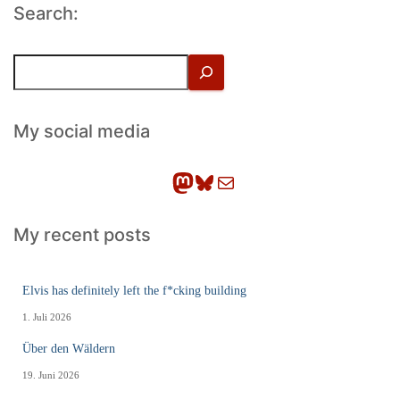
Search:
S
u
c
h
My social media
e
n
Mastodon
Bluesky
E-Mail
My recent posts
Elvis has definitely left the f*cking building
1. Juli 2026
Über den Wäldern
19. Juni 2026