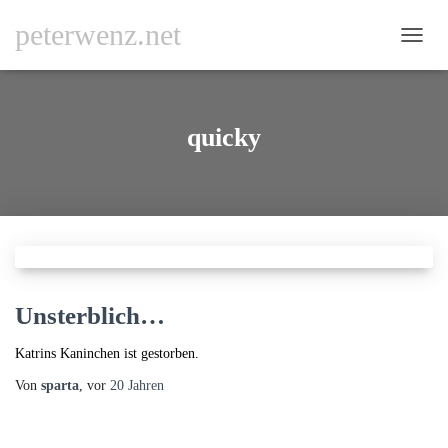
peterwenz.net
NAVI
UMSC
quicky
Unsterblich…
Katrins Kaninchen ist gestorben.
Von
sparta
, vor
20 Jahren