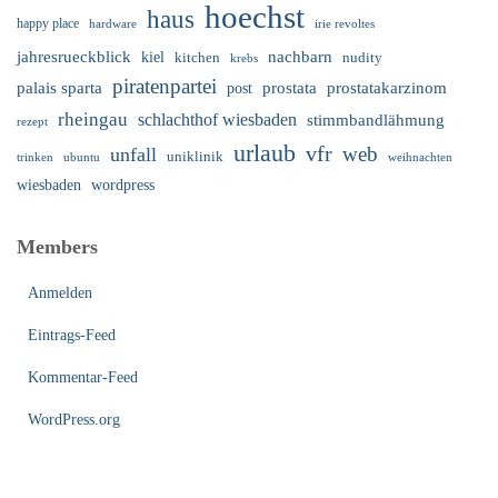
hoechst
haus
happy place
irie revoltes
hardware
nachbarn
jahresrueckblick
kiel
nudity
kitchen
krebs
piratenpartei
palais sparta
prostata
prostatakarzinom
post
rheingau
schlachthof wiesbaden
stimmbandlähmung
rezept
urlaub
vfr
web
unfall
uniklinik
trinken
ubuntu
weihnachten
wiesbaden
wordpress
Members
Anmelden
Eintrags-Feed
Kommentar-Feed
WordPress.org