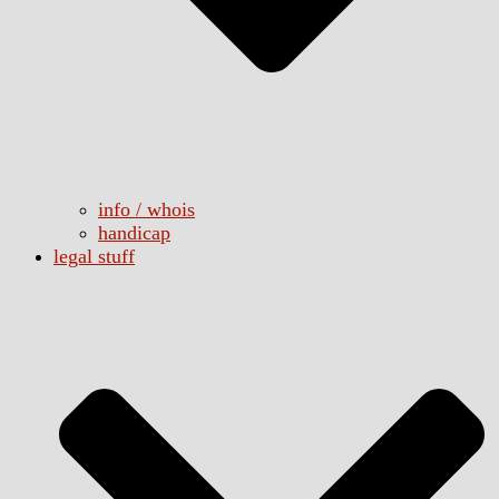
info / whois
handicap
legal stuff