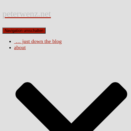
peterwenz.net
Navigation umschalten
… just down the blog
about