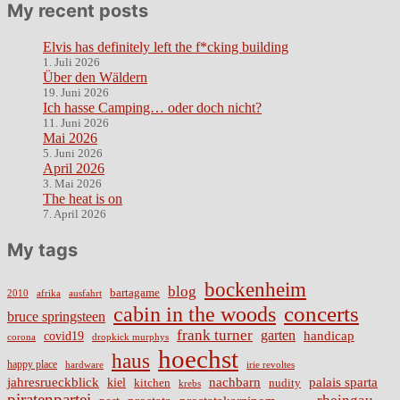
My recent posts
Elvis has definitely left the f*cking building
1. Juli 2026
Über den Wäldern
19. Juni 2026
Ich hasse Camping… oder doch nicht?
11. Juni 2026
Mai 2026
5. Juni 2026
April 2026
3. Mai 2026
The heat is on
7. April 2026
My tags
bockenheim
blog
bartagame
2010
ausfahrt
afrika
cabin in the woods
concerts
bruce springsteen
frank turner
garten
handicap
covid19
corona
dropkick murphys
hoechst
haus
happy place
irie revoltes
hardware
nachbarn
jahresrueckblick
palais sparta
kiel
nudity
kitchen
krebs
piratenpartei