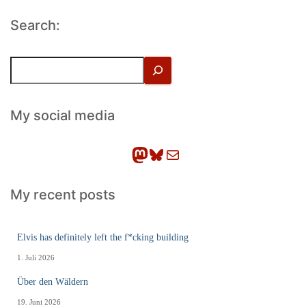
Search:
S
u
c
h
My social media
e
n
Mastodon
Bluesky
E-Mail
My recent posts
Elvis has definitely left the f*cking building
1. Juli 2026
Über den Wäldern
19. Juni 2026