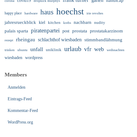
frank turner
garten
handicap
covid19
corona
dropkick murphys
hoechst
haus
happy place
irie revoltes
hardware
nachbarn
jahresrueckblick
kiel
nudity
kitchen
krebs
piratenpartei
palais sparta
prostata
prostatakarzinom
post
rheingau
schlachthof wiesbaden
stimmbandlähmung
rezept
urlaub
vfr
web
unfall
uniklinik
trinken
ubuntu
weihnachten
wiesbaden
wordpress
Members
Anmelden
Eintrags-Feed
Kommentar-Feed
WordPress.org