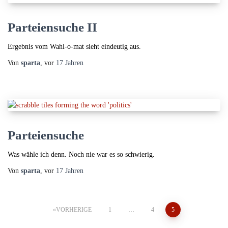
Parteiensuche II
Ergebnis vom Wahl-o-mat sieht eindeutig aus.
Von
sparta
, vor
17 Jahren
Parteiensuche
Was wähle ich denn. Noch nie war es so schwierig.
Von
sparta
, vor
17 Jahren
Seitennummerierung
VORHERIGE
1
…
4
5