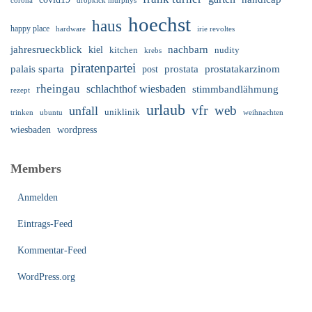
corona
dropkick murphys
hoechst
haus
happy place
irie revoltes
hardware
nachbarn
jahresrueckblick
kiel
nudity
kitchen
krebs
piratenpartei
palais sparta
prostata
prostatakarzinom
post
rheingau
schlachthof wiesbaden
stimmbandlähmung
rezept
urlaub
vfr
web
unfall
uniklinik
trinken
ubuntu
weihnachten
wiesbaden
wordpress
Members
Anmelden
Eintrags-Feed
Kommentar-Feed
WordPress.org