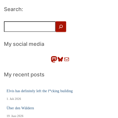
der
Search:
Beiträge
S
u
c
h
My social media
e
n
Mastodon
Bluesky
E-Mail
My recent posts
Elvis has definitely left the f*cking building
1. Juli 2026
Über den Wäldern
19. Juni 2026