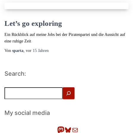
Let’s go exploring
Ein Rückblick auf meine Jobs bei der Piratenpartei und die Aussicht auf
eine ruhige Zeit
Von
sparta
, vor
15 Jahren
Search:
S
u
c
h
My social media
e
n
Mastodon
Bluesky
E-Mail