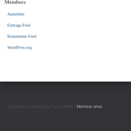
Members
Anmelden
Eintrags-Feed
Kommentar-Feed
WordPress.org
... just down the blog by Peter Wenz |
Member area
MASTODON
BLUESK