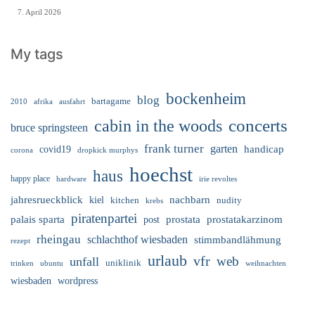
7. April 2026
My tags
bockenheim
blog
bartagame
2010
ausfahrt
afrika
cabin in the woods
concerts
bruce springsteen
frank turner
garten
handicap
covid19
corona
dropkick murphys
hoechst
haus
happy place
irie revoltes
hardware
nachbarn
jahresrueckblick
kiel
nudity
kitchen
krebs
piratenpartei
palais sparta
prostata
prostatakarzinom
post
rheingau
schlachthof wiesbaden
stimmbandlähmung
rezept
urlaub
vfr
web
unfall
uniklinik
trinken
ubuntu
weihnachten
wiesbaden
wordpress