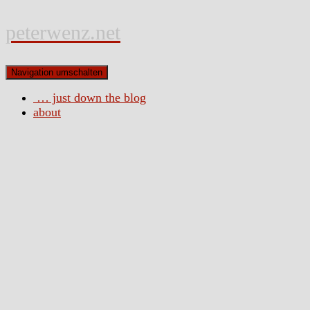
peterwenz.net
Navigation umschalten
… just down the blog
about