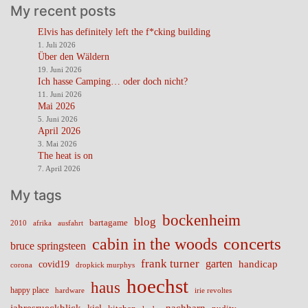
My recent posts
Elvis has definitely left the f*cking building
1. Juli 2026
Über den Wäldern
19. Juni 2026
Ich hasse Camping… oder doch nicht?
11. Juni 2026
Mai 2026
5. Juni 2026
April 2026
3. Mai 2026
The heat is on
7. April 2026
My tags
bockenheim
blog
bartagame
2010
ausfahrt
afrika
cabin in the woods
concerts
bruce springsteen
frank turner
garten
handicap
covid19
corona
dropkick murphys
hoechst
haus
happy place
irie revoltes
hardware
nachbarn