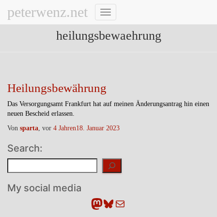
peterwenz.net
Navigation
umschalten
heilungsbewaehrung
Heilungsbewährung
Das Versorgungsamt Frankfurt hat auf meinen Änderungsantrag hin einen
neuen Bescheid erlassen.
Von
sparta
, vor
4 Jahren
18. Januar 2023
Search:
Suchen
My social media
Mastodon
Bluesky
E-Mail