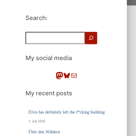
Search:
S
u
c
h
My social media
e
n
Mastodon
Bluesky
E-Mail
My recent posts
Elvis has definitely left the f*cking building
1. Juli 2026
Über den Wäldern