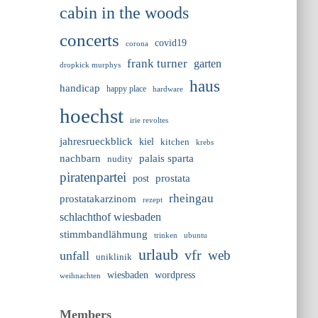
cabin in the woods
concerts
covid19
corona
frank turner
garten
dropkick murphys
haus
handicap
happy place
hardware
hoechst
irie revoltes
jahresrueckblick
kiel
kitchen
krebs
nachbarn
palais sparta
nudity
piratenpartei
prostata
post
rheingau
prostatakarzinom
rezept
schlachthof wiesbaden
stimmbandlähmung
trinken
ubuntu
urlaub
vfr
web
unfall
uniklinik
wiesbaden
wordpress
weihnachten
Members