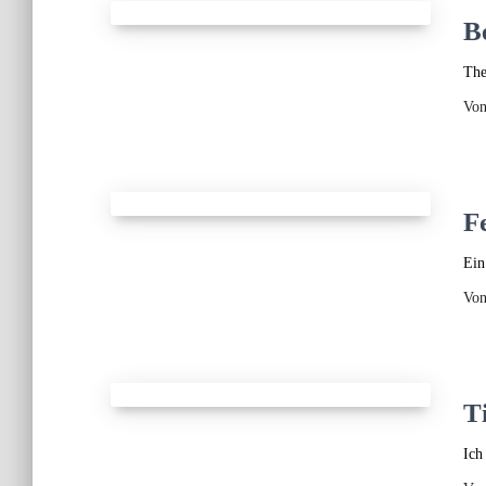
B
The
Vo
F
Ein
Vo
T
Ich