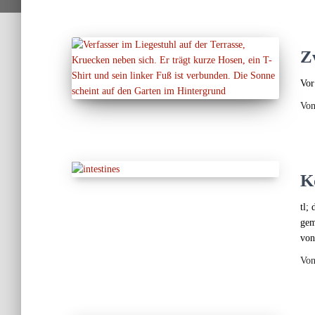
Z
Vor
Vo
K
tl;
gem
von
Vo