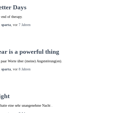
etter Days
 end of therapy.
n
sparta
, vor
7 Jahren
ear is a powerful thing
 paar Worte über (meine) Angststörung(en).
n
sparta
, vor
8 Jahren
ight
 hatte eine sehr unangenehme Nacht .