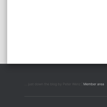
... just down the blog by Peter Wenz |
Member area