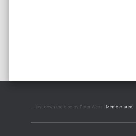
... just down the blog by Peter Wenz |
Member area