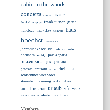
cabin in the woods
concerts
covid19
corona
frank turner
garten
dropkick murphys
haus
handicap
happy place
hardware
hoechst
irie revoltes
jahresrueckblick
kiel
kitchen
krebs
nachbarn
palais sparta
nudity
piratenpartei
prostata
post
rheingau
prostatakarzinom
rezept
schlachthof wiesbaden
stimmbandlähmung
trinken
ubuntu
urlaub
vfr
web
unfall
uniklinik
wiesbaden
wordpress
weihnachten
Members