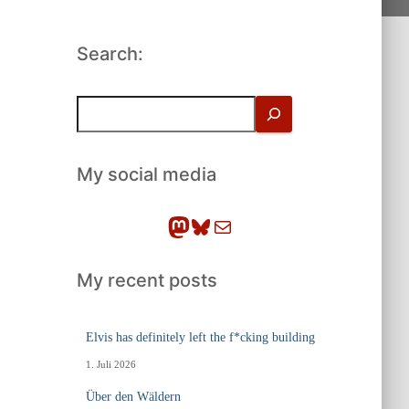
Search:
S
u
c
h
My social media
e
n
Mastodon
Bluesky
E-Mail
My recent posts
Elvis has definitely left the f*cking building
1. Juli 2026
Über den Wäldern