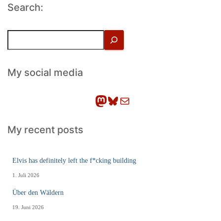
Search:
S
u
c
h
My social media
e
n
Mastodon
Bluesky
E-Mail
My recent posts
Elvis has definitely left the f*cking building
1. Juli 2026
Über den Wäldern
19. Juni 2026