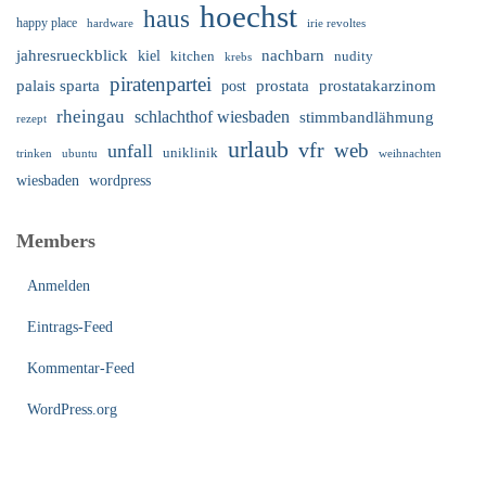
hoechst
haus
happy place
irie revoltes
hardware
nachbarn
jahresrueckblick
kiel
nudity
kitchen
krebs
piratenpartei
palais sparta
prostata
prostatakarzinom
post
rheingau
schlachthof wiesbaden
stimmbandlähmung
rezept
urlaub
vfr
web
unfall
uniklinik
trinken
ubuntu
weihnachten
wiesbaden
wordpress
Members
Anmelden
Eintrags-Feed
Kommentar-Feed
WordPress.org