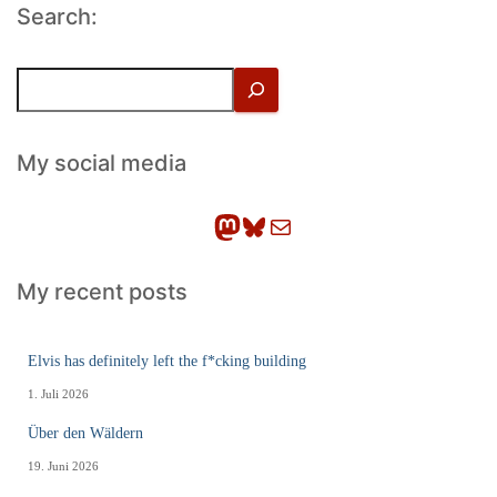
Search:
S
u
c
h
My social media
e
n
Mastodon
Bluesky
E-Mail
My recent posts
Elvis has definitely left the f*cking building
1. Juli 2026
Über den Wäldern
19. Juni 2026