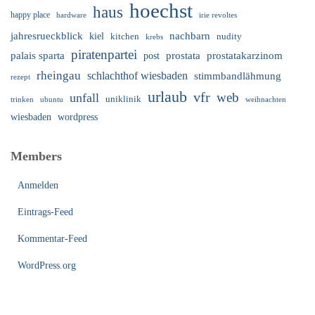
hoechst
haus
happy place
irie revoltes
hardware
nachbarn
jahresrueckblick
kiel
nudity
kitchen
krebs
piratenpartei
palais sparta
prostata
prostatakarzinom
post
rheingau
schlachthof wiesbaden
stimmbandlähmung
rezept
urlaub
vfr
web
unfall
uniklinik
trinken
ubuntu
weihnachten
wiesbaden
wordpress
Members
Anmelden
Eintrags-Feed
Kommentar-Feed
WordPress.org