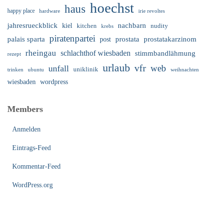
hoechst
haus
happy place
irie revoltes
hardware
nachbarn
jahresrueckblick
kiel
nudity
kitchen
krebs
piratenpartei
palais sparta
prostata
prostatakarzinom
post
rheingau
schlachthof wiesbaden
stimmbandlähmung
rezept
urlaub
vfr
web
unfall
uniklinik
trinken
ubuntu
weihnachten
wiesbaden
wordpress
Members
Anmelden
Eintrags-Feed
Kommentar-Feed
WordPress.org