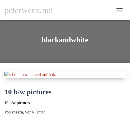
peterwenz.net
NAVI
UMSC
blackandwhite
10 b/w pictures
10 b/w pictures
Von
sparta
, vor
6 Jahren