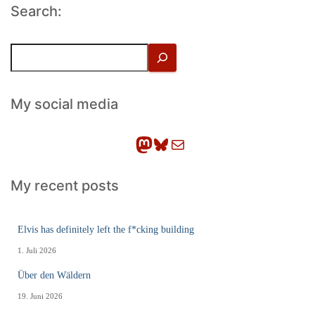
Search:
S
u
c
h
My social media
e
n
Mastodon
Bluesky
E-Mail
My recent posts
Elvis has definitely left the f*cking building
1. Juli 2026
Über den Wäldern
19. Juni 2026