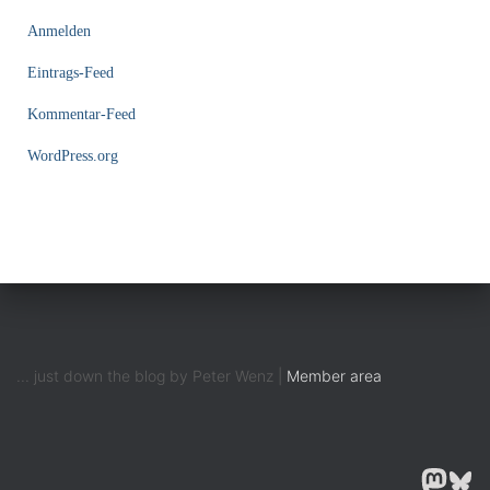
Anmelden
Eintrags-Feed
Kommentar-Feed
WordPress.org
... just down the blog by Peter Wenz |
Member area
MASTODON
BLUESK