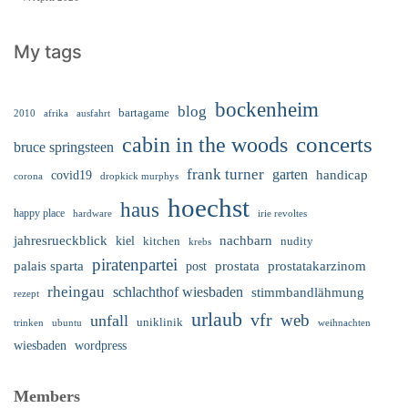
My tags
bockenheim
blog
bartagame
2010
ausfahrt
afrika
cabin in the woods
concerts
bruce springsteen
frank turner
garten
handicap
covid19
corona
dropkick murphys
hoechst
haus
happy place
irie revoltes
hardware
nachbarn
jahresrueckblick
kiel
nudity
kitchen
krebs
piratenpartei
palais sparta
prostata
prostatakarzinom
post
rheingau
schlachthof wiesbaden
stimmbandlähmung
rezept
urlaub
vfr
web
unfall
uniklinik
trinken
ubuntu
weihnachten
wiesbaden
wordpress
Members