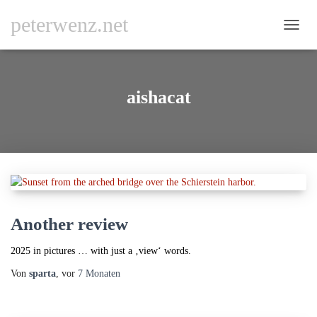
peterwenz.net
NAVI
UMSC
aishacat
Another review
2025 in pictures … with just a ‚view‘ words.
Von
sparta
, vor
7 Monaten