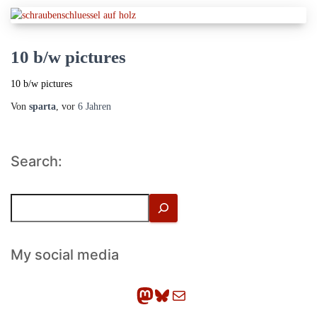
10 b/w pictures
10 b/w pictures
Von
sparta
, vor
6 Jahren
Search:
S
u
c
h
My social media
e
n
Mastodon
Bluesky
E-Mail