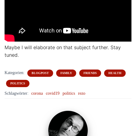
Maybe I will elaborate on that subject further. Stay
tuned.
Kategorien:
BLOGPOST
FAMILY
FRIENDS
HEALTH
POLITICS
Schlagwörter:
corona
covid19
politics
rezo