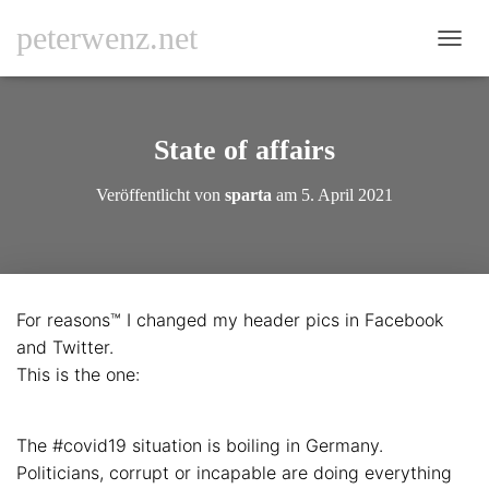
peterwenz.net
N
A
V
I
G
State of affairs
A
T
Veröffentlicht von
sparta
am
5. April 2021
I
O
N
U
M
S
For reasons™ I changed my header pics in Facebook
C
and Twitter.
H
A
This is the one:
L
T
E
The #covid19 situation is boiling in Germany.
N
Politicians, corrupt or incapable are doing everything