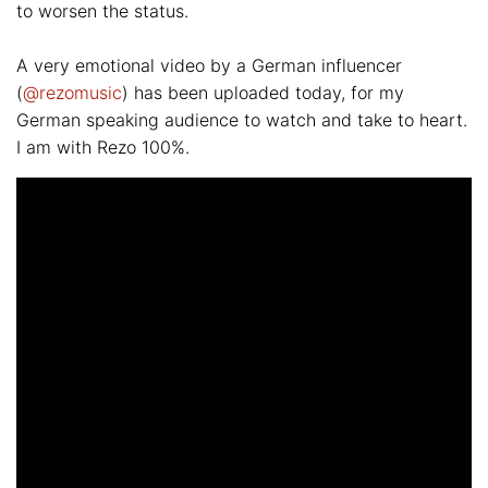
to worsen the status.
A very emotional video by a German influencer
(
@rezomusic
) has been uploaded today, for my
German speaking audience to watch and take to heart.
I am with Rezo 100%.