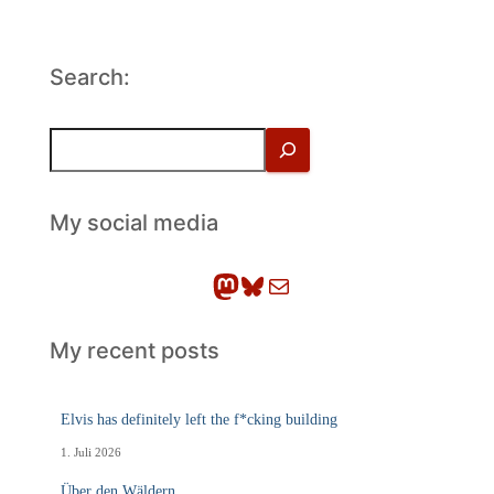
Search:
S
u
c
h
My social media
e
n
Mastodon
Bluesky
E-Mail
My recent posts
Elvis has definitely left the f*cking building
1. Juli 2026
Über den Wäldern