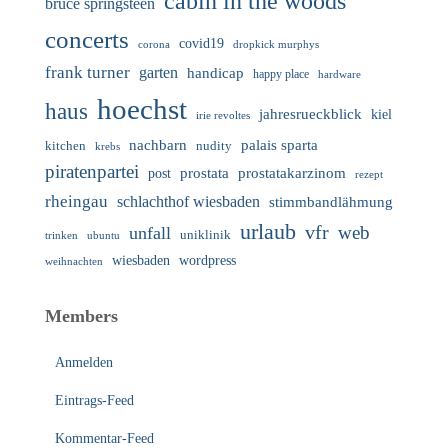
cabin in the woods
bruce springsteen
concerts
covid19
corona
dropkick murphys
frank turner
garten
handicap
happy place
hardware
hoechst
haus
jahresrueckblick
kiel
irie revoltes
nachbarn
palais sparta
nudity
kitchen
krebs
piratenpartei
prostata
prostatakarzinom
post
rezept
rheingau
schlachthof wiesbaden
stimmbandlähmung
urlaub
vfr
web
unfall
uniklinik
trinken
ubuntu
wiesbaden
wordpress
weihnachten
Members
Anmelden
Eintrags-Feed
Kommentar-Feed