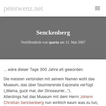
peterwenz.net
N
A
V
I
G
Senckenberg
A
T
Veröffentlicht von
sparta
am
12. Mai 2007
I
O
N
U
M
S
… wäre dieser Tage 300 Jahre alt geworden.
C
H
Die meisten verbinden mit seinem Namen wohl das
A
L
Museum, das über faszinierende Exponate verfügt
T
(„Mama, guck mal, der Dinosaurier…“).
E
Allerdings hat das Museum mit dem Herrn
Johann
N
Christian Senckenberg
nun wirklich kaum was zu tun,