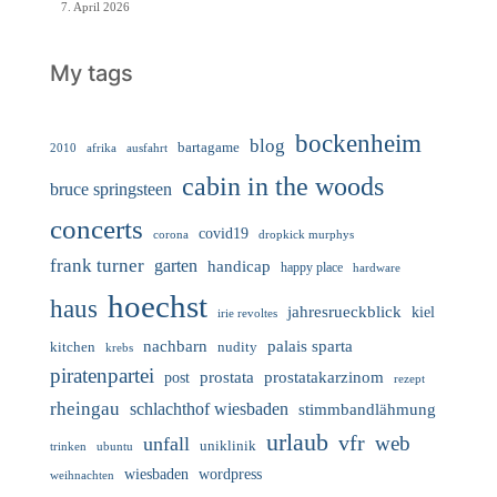
7. April 2026
My tags
bockenheim
blog
bartagame
2010
ausfahrt
afrika
cabin in the woods
bruce springsteen
concerts
covid19
corona
dropkick murphys
frank turner
garten
handicap
happy place
hardware
hoechst
haus
jahresrueckblick
kiel
irie revoltes
nachbarn
palais sparta
nudity
kitchen
krebs
piratenpartei
prostata
prostatakarzinom
post
rezept
rheingau
schlachthof wiesbaden
stimmbandlähmung
urlaub
vfr
web
unfall
uniklinik
trinken
ubuntu
wiesbaden
wordpress
weihnachten