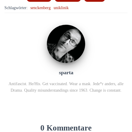
Schlagwörter:
senckenberg
uniklinik
sparta
Antifascist. He/His. Get vaccinated. Wear a mask. Jede*r anders, alle
Drama. Quality misunderstandings since 1963. Change is constant.
0 Kommentare