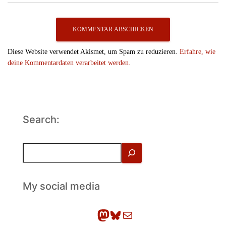
Diese Website verwendet Akismet, um Spam zu reduzieren.
Erfahre, wie
deine Kommentardaten verarbeitet werden.
Search:
S
u
c
h
My social media
e
n
Mastodon
Bluesky
E-Mail