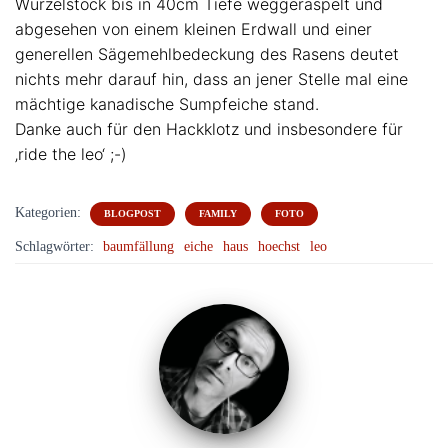
Wurzelstock bis in 40cm Tiefe weggeraspelt und
abgesehen von einem kleinen Erdwall und einer
generellen Sägemehlbedeckung des Rasens deutet
nichts mehr darauf hin, dass an jener Stelle mal eine
mächtige kanadische Sumpfeiche stand.
Danke auch für den Hackklotz und insbesondere für
‚ride the leo‘ ;-)
Kategorien:
BLOGPOST
FAMILY
FOTO
Schlagwörter:
baumfällung
eiche
haus
hoechst
leo