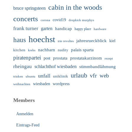
cabin in the woods
bruce springsteen
concerts
covid19
corona
dropkick murphys
frank turner
garten
handicap
happy place
hardware
hoechst
haus
jahresrueckblick
kiel
irie revoltes
nachbarn
palais sparta
nudity
kitchen
krebs
piratenpartei
prostata
prostatakarzinom
post
rezept
rheingau
schlachthof wiesbaden
stimmbandlähmung
urlaub
vfr
web
unfall
uniklinik
trinken
ubuntu
wiesbaden
wordpress
weihnachten
Members
Anmelden
Eintrags-Feed