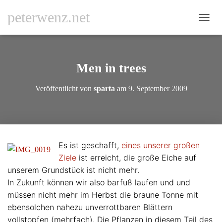
peterwenz.net
N
A
V
I
G
Men in trees
A
T
Veröffentlicht von
sparta
am
9. September 2009
I
O
N
U
M
S
Es ist geschafft,
eines unserer großen
C
Ziele
ist erreicht, die große Eiche auf
H
A
unserem Grundstück ist nicht mehr.
L
In Zukunft können wir also barfuß laufen und und
T
müssen nicht mehr im Herbst die braune Tonne mit
E
N
ebensolchen nahezu unverrottbaren Blättern
vollstopfen (mehrfach). Die Pflanzen in diesem Teil des