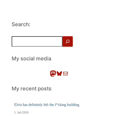
Search:
S
u
c
h
My social media
e
n
Mastodon
Bluesky
E-Mail
My recent posts
Elvis has definitely left the f*cking building
1. Juli 2026