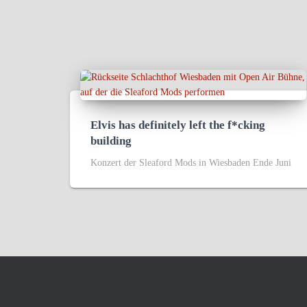
Elvis has definitely left the f*cking
building
Konzert der Sleaford Mods in Wiesbaden Ende Juni