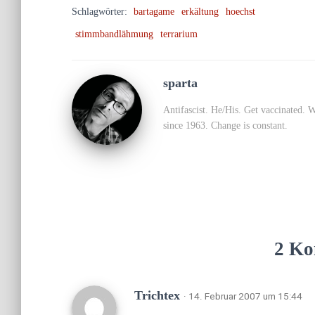
Schlagwörter:
bartagame
erkältung
hoechst
stimmbandlähmung
terrarium
sparta
Antifascist. He/His. Get vaccinated. 
since 1963. Change is constant.
2 Ko
Trichtex
· 14. Februar 2007 um 15:44