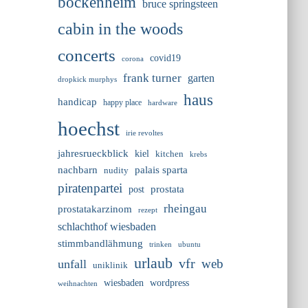
bockenheim
bruce springsteen
cabin in the woods
concerts
covid19
corona
frank turner
garten
dropkick murphys
haus
handicap
happy place
hardware
hoechst
irie revoltes
jahresrueckblick
kiel
kitchen
krebs
nachbarn
palais sparta
nudity
piratenpartei
prostata
post
rheingau
prostatakarzinom
rezept
schlachthof wiesbaden
stimmbandlähmung
trinken
ubuntu
urlaub
vfr
web
unfall
uniklinik
wiesbaden
wordpress
weihnachten