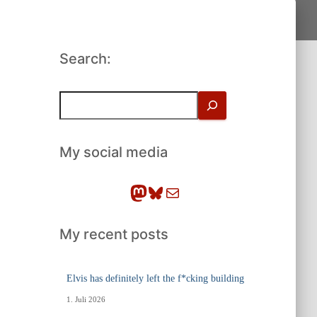
Search:
S
u
c
h
My social media
e
n
Mastodon
Bluesky
E-Mail
My recent posts
Elvis has definitely left the f*cking building
1. Juli 2026