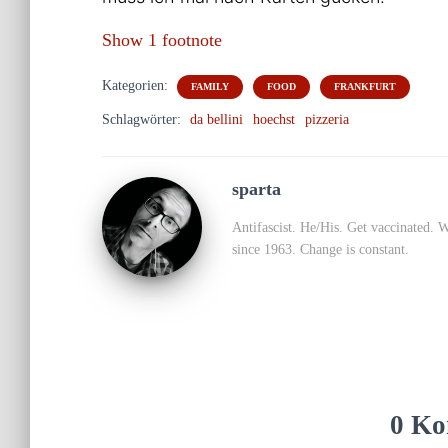
Show 1 footnote
Kategorien:
FAMILY
FOOD
FRANKFURT
Schlagwörter:
da bellini
hoechst
pizzeria
sparta
Antifascist. He/His. Get vaccinated. 
since 1963. Change is constant.
0 Ko