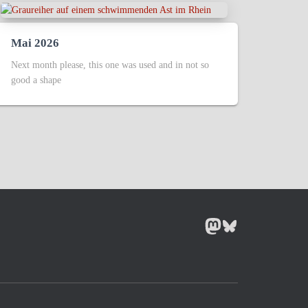
Mai 2026
Next month please, this one was used and in not so
good a shape
MASTODON
BLUESKY