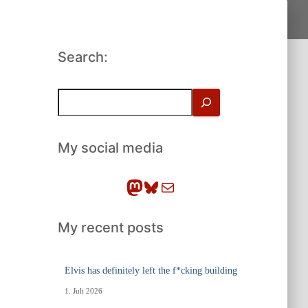
Search:
S
u
c
h
My social media
e
n
Mastodon
Bluesky
E-Mail
My recent posts
Elvis has definitely left the f*cking building
1. Juli 2026