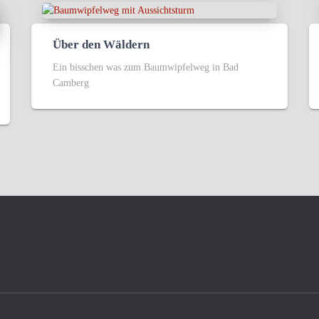
Über den Wäldern
Ein bisschen was zum Baumwipfelweg in Bad
Camberg