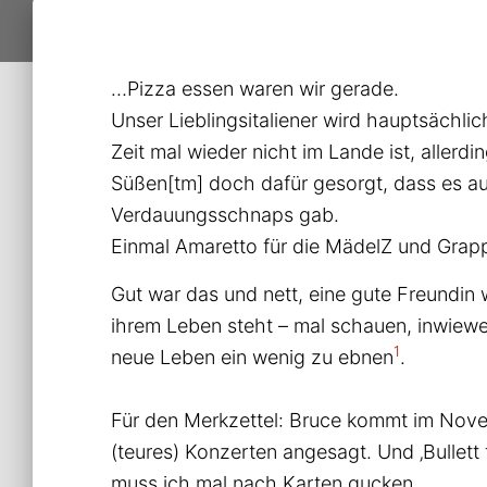
…Pizza essen waren wir gerade.
Unser Lieblingsitaliener wird hauptsächlic
Zeit mal wieder nicht im Lande ist, allerdi
Süßen[tm] doch dafür gesorgt, dass es au
Verdauungsschnaps gab.
Einmal Amaretto für die MädelZ und Grap
Gut war das und nett, eine gute Freundin
ihrem Leben steht – mal schauen, inwiewei
1
neue Leben ein wenig zu ebnen
.
Für den Merkzettel: Bruce kommt im Novem
(teures) Konzerten angesagt. Und ‚Bullett
muss ich mal nach Karten gucken.