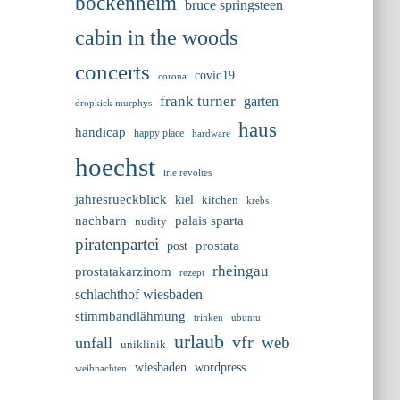
bockenheim
bruce springsteen
cabin in the woods
concerts
covid19
corona
frank turner
garten
dropkick murphys
haus
handicap
happy place
hardware
hoechst
irie revoltes
jahresrueckblick
kiel
kitchen
krebs
nachbarn
palais sparta
nudity
piratenpartei
prostata
post
rheingau
prostatakarzinom
rezept
schlachthof wiesbaden
stimmbandlähmung
trinken
ubuntu
urlaub
vfr
web
unfall
uniklinik
wiesbaden
wordpress
weihnachten