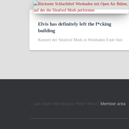
Elvis has definitely left the f*cking
building
Konzert der Sleaford Mods in Wiesbaden Ende Juni
... just down the blog by Peter Wenz |
Member area