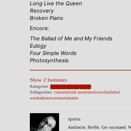
Long Live the Queen
Recovery
Broken Piano
Encore:
The Ballad of Me and My Friends
Eulogy
Four Simple Words
Photosynthesis
Show 2 footnotes
Kategorien:
blogpost
friends
music
Schlagwörter:
concerts
frank turner
newlove
schlachthof
wiesbaden
sorceress
wiesbaden
sparta
Antifascist. He/His. Get vaccinated. 