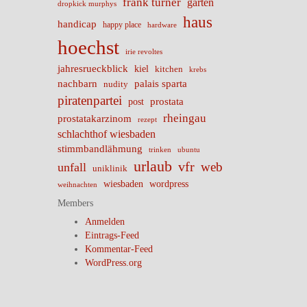
frank turner
garten
dropkick murphys
haus
handicap
happy place
hardware
hoechst
irie revoltes
jahresrueckblick
kiel
kitchen
krebs
nachbarn
palais sparta
nudity
piratenpartei
prostata
post
rheingau
prostatakarzinom
rezept
schlachthof wiesbaden
stimmbandlähmung
trinken
ubuntu
urlaub
vfr
web
unfall
uniklinik
wiesbaden
wordpress
weihnachten
Members
Anmelden
Eintrags-Feed
Kommentar-Feed
WordPress.org