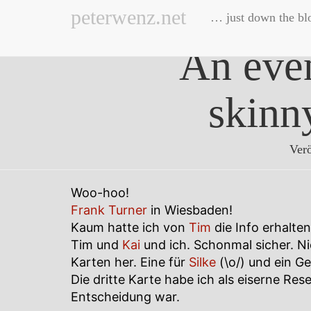
peterwenz.net
… just down the bl
An even
skinn
Verö
Woo-hoo!
Frank Turner
in Wiesbaden!
Kaum hatte ich von
Tim
die Info erhalte
Tim und
Kai
und ich. Schonmal sicher. Ni
Karten her. Eine für
Silke
(\o/) und ein G
Die dritte Karte habe ich als eiserne Re
Entscheidung war.