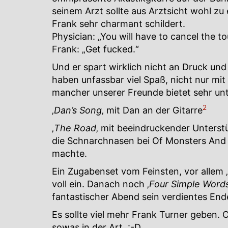
seinem Arzt sollte aus Arztsicht wohl z
Frank sehr charmant schildert.
Physician: „You will have to cancel the to
Frank: „Get fucked.“
Und er spart wirklich nicht an Druck und
haben unfassbar viel Spaß, nicht nur mi
mancher unserer Freunde bietet sehr u
2
‚
Dan’s Song
‚ mit Dan an der Gitarre
‚
The Road
‚ mit beeindruckender Unterst
die Schnarchnasen bei Of Monsters And
machte.
Ein Zugabenset vom Feinsten, vor allem ‚
voll ein. Danach noch ‚
Four Simple Word
fantastischer Abend sein verdientes End
Es sollte viel mehr Frank Turner geben. O
sowas in der Art. :-D