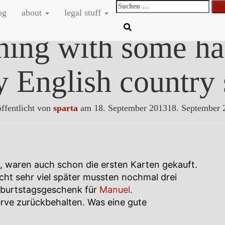
Suchen
og
about
legal stuff
nach:
ing with some ha
y English country 
ffentlicht von
sparta
am
18. September 2013
18. September 
n, waren auch schon die ersten Karten gekauft.
cht sehr viel später mussten nochmal drei
eburtstagsgeschenk für
Manuel
.
serve zurückbehalten. Was eine gute