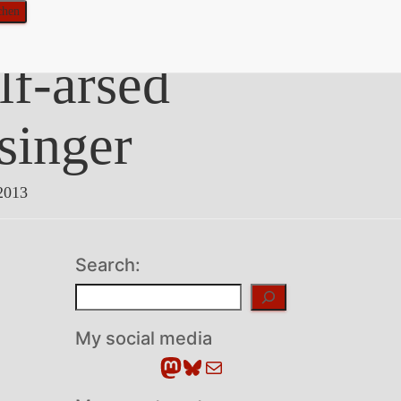
lf-arsed
singer
2013
Search:
Suchen
My social media
Mastodon
Bluesky
E-Mail