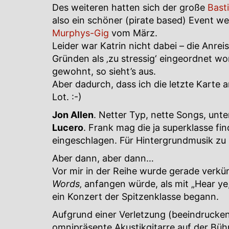
Des weiteren hatten sich der große
Basti
also ein schöner (pirate based) Event w
Murphys-Gig
vom März.
Leider war Katrin nicht dabei – die Anre
Gründen als ‚zu stressig‘ eingeordnet wo
gewohnt, so sieht’s aus.
Aber dadurch, dass ich die letzte Karte 
Lot. :-)
Jon Allen
. Netter Typ, nette Songs, un
Lucero
. Frank mag die ja superklasse fi
eingeschlagen. Für Hintergrundmusik zu 
Aber dann, aber dann…
Vor mir in der Reihe wurde gerade verkün
Words
‚ anfangen würde, als mit „Hear y
ein Konzert der Spitzenklasse begann.
Aufgrund einer Verletzung (beeindrucke
omnipräsente Akustikgitarre auf der Büh