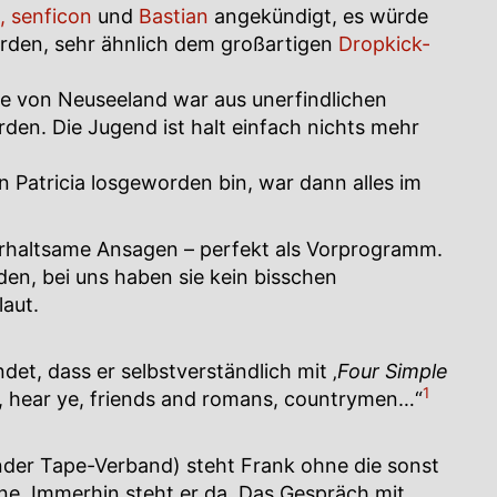
,
senficon
und
Bastian
angekündigt, es würde
erden, sehr ähnlich dem großartigen
Dropkick-
ise von Neuseeland war aus unerfindlichen
rden. Die Jugend ist halt einfach nichts mehr
an Patricia losgeworden bin, war dann alles im
terhaltsame Ansagen – perfekt als Vorprogramm.
nden, bei uns haben sie kein bisschen
laut.
det, dass er selbstverständlich mit ‚
Four Simple
1
e, hear ye, friends and romans, countrymen…“
nder Tape-Verband) steht Frank ohne die sonst
ne. Immerhin steht er da. Das Gespräch mit