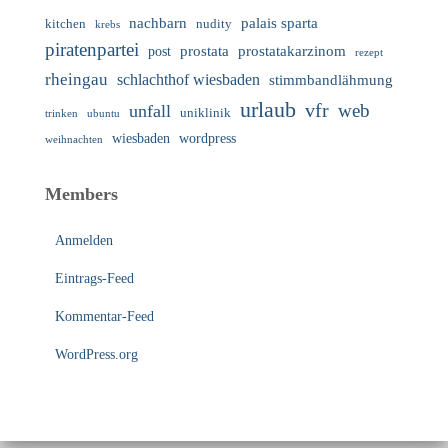
nachbarn
palais sparta
nudity
kitchen
krebs
piratenpartei
prostata
prostatakarzinom
post
rezept
rheingau
schlachthof wiesbaden
stimmbandlähmung
urlaub
vfr
web
unfall
uniklinik
trinken
ubuntu
wiesbaden
wordpress
weihnachten
Members
Anmelden
Eintrags-Feed
Kommentar-Feed
WordPress.org