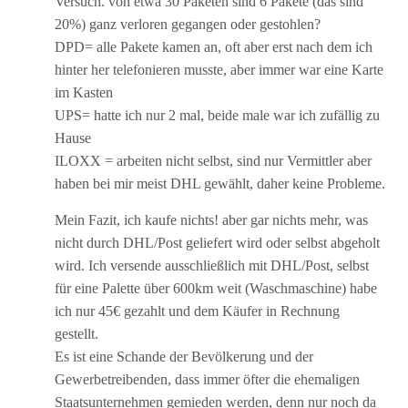
Versuch. von etwa 30 Paketen sind 6 Pakete (das sind
20%) ganz verloren gegangen oder gestohlen?
DPD= alle Pakete kamen an, oft aber erst nach dem ich
hinter her telefonieren musste, aber immer war eine Karte
im Kasten
UPS= hatte ich nur 2 mal, beide male war ich zufällig zu
Hause
ILOXX = arbeiten nicht selbst, sind nur Vermittler aber
haben bei mir meist DHL gewählt, daher keine Probleme.
Mein Fazit, ich kaufe nichts! aber gar nichts mehr, was
nicht durch DHL/Post geliefert wird oder selbst abgeholt
wird. Ich versende ausschließlich mit DHL/Post, selbst
für eine Palette über 600km weit (Waschmaschine) habe
ich nur 45€ gezahlt und dem Käufer in Rechnung
gestellt.
Es ist eine Schande der Bevölkerung und der
Gewerbetreibenden, dass immer öfter die ehemaligen
Staatsunternehmen gemieden werden, denn nur noch da