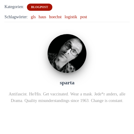
Kategorien:
BLOGPOST
Schlagwörter:
gls
haus
hoechst
logistik
post
sparta
Antifascist. He/His. Get vaccinated. Wear a mask. Jede*r anders, alle
Drama. Quality misunderstandings since 1963. Change is constant.