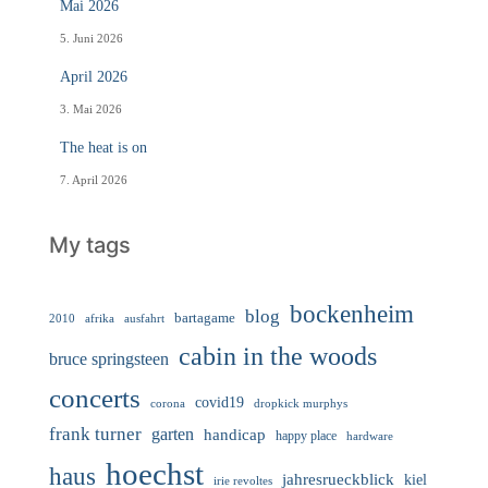
Mai 2026
5. Juni 2026
April 2026
3. Mai 2026
The heat is on
7. April 2026
My tags
bockenheim
blog
bartagame
2010
ausfahrt
afrika
cabin in the woods
bruce springsteen
concerts
covid19
corona
dropkick murphys
frank turner
garten
handicap
happy place
hardware
hoechst
haus
jahresrueckblick
kiel
irie revoltes