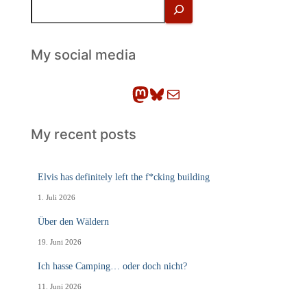
S
u
c
h
My social media
e
n
Mastodon
Bluesky
E-Mail
My recent posts
Elvis has definitely left the f*cking building
1. Juli 2026
Über den Wäldern
19. Juni 2026
Ich hasse Camping… oder doch nicht?
11. Juni 2026