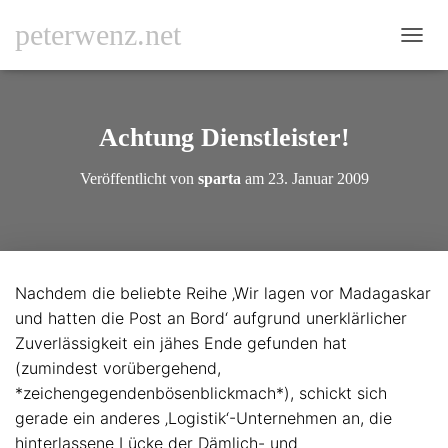
peterwenz.net
N
A
V
I
G
Achtung Dienstleister!
A
T
Veröffentlicht von
sparta
am
23. Januar 2009
I
O
N
U
M
S
Nachdem die beliebte Reihe ‚Wir lagen vor Madagaskar
C
und hatten die Post an Bord‘ aufgrund unerklärlicher
H
A
Zuverlässigkeit ein jähes Ende gefunden hat
L
(zumindest vorübergehend,
T
*zeichengegendenbösenblickmach*), schickt sich
E
N
gerade ein anderes ‚Logistik‘-Unternehmen an, die
hinterlassene Lücke der Dämlich- und